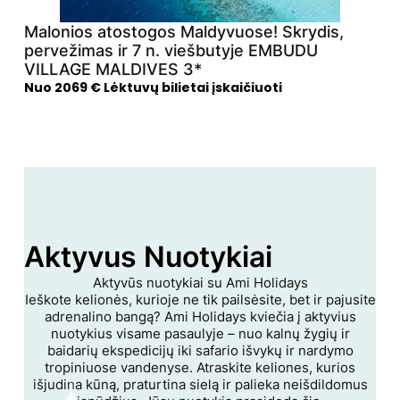
Malonios atostogos Maldyvuose! Skrydis,
pervežimas ir 7 n. viešbutyje EMBUDU
VILLAGE MALDIVES 3*
Nuo 2069 € Lėktuvų bilietai įskaičiuoti
Aktyvus Nuotykiai
Aktyvūs nuotykiai su
Ami Holidays
Ieškote kelionės, kurioje ne tik pailsėsite, bet ir pajusite
adrenalino bangą?
Ami Holidays
kviečia į aktyvius
nuotykius visame pasaulyje – nuo kalnų žygių ir
baidarių ekspedicijų iki safario išvykų ir nardymo
tropiniuose vandenyse. Atraskite keliones, kurios
išjudina kūną, praturtina sielą ir palieka neišdildomus