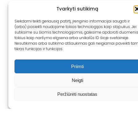
Tvarkyti sutikimą
Siekdami teikti geriausią patirtį, įrenginio informacijai saugoti ir
(arba) pasiekti naudojame tokias technologijas kaip slapukus. Jei
sutiksime su šiomis technologijomis, galėsime apdoroti duomenis
tokius kaip naršymo elgsena arba unikalūs ID šioje svetainėje.
Nesutikimas arba sutikimo atšaukimas gali neigiamai paveikti ta
tikras funkcijas ir funkcijas.
Svetainėje naudojami slapukai, kurie padeda
užtikrinti jums teikiamų paslaugų kokybę.
Priimti
Tęsdami naršymą, jūs sutinkate su slapukų
politika.
Sužinoti daugiau
Neigti
Uždaryti
Peržiūrėti nuostatas