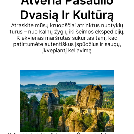
Atveria Pasaulio
Dvasią Ir Kultūrą
Atraskite mūsų kruopščiai atrinktus nuotykių
turus – nuo kalnų žygių iki šeimos ekspedicijų.
Kiekvienas maršrutas sukurtas tam, kad
patirtumėte autentiškus įspūdžius ir saugų,
įkvepiantį keliavimą