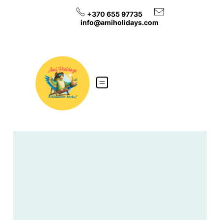
Eiti
 +370 655 97735        
prie
info@amiholidays.com   
turinio