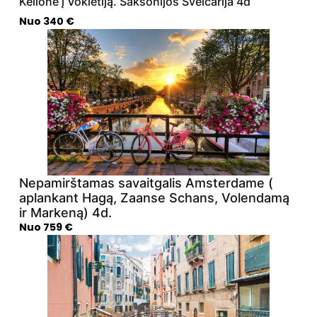
Kelionė į Vokietiją. Saksonijos Šveicarija 4d
Nuo 340 €
Nepamirštamas savaitgalis Amsterdame (
aplankant Hagą, Zaanse Schans, Volendamą
ir Markeną) 4d.
Nuo 759 €