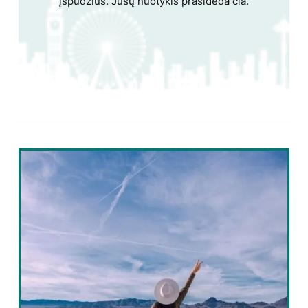
įspūdžius. Jūsų nuotykis prasideda čia.